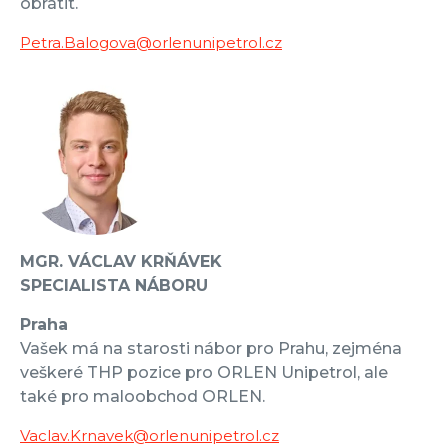
obrátit.
Petra.Balogova@orlenunipetrol.cz
MGR. VÁCLAV KRŇÁVEK
SPECIALISTA NÁBORU
Praha
Vašek má na starosti nábor pro Prahu, zejména
veškeré THP pozice pro ORLEN Unipetrol, ale
také pro maloobchod ORLEN.
Vaclav.Krnavek@orlenunipetrol.cz